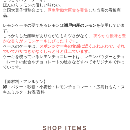
ほんのりレモンの優しい味わい。
全国大菓子博覧会にて、
厚生労働大臣賞を受賞
した当店の看板商
品。
レモンケーキの要であるレモンは
瀬戸内産のレモン
を使用していま
す。
しっかりした酸味がありながらもキツさがなく、
爽やかな後味と豊
かな香りがレモンケーキにぴったりです
。
ベースのケーキは、
スポンジケーキの食感に近くふわふわで、それ
でいてパサつきがなくしっとりと仕上ています
。
ケーキを覆っているレモンチョコレートは、レモンパウダーとチョ
コレートの配合やチョコレートの硬さなどすべてオリジナルで作っ
ています。
【原材料・アレルゲン】
卵・バター・砂糖・小麦粉・レモンチョコレート・広島れもん・ス
キムミルク・お酒/香料
SHOP ITEMS